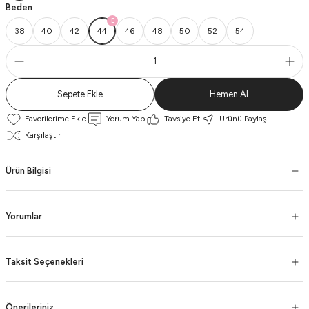
Beden
38
40
42
44
46
48
50
52
54
Sepete Ekle
Hemen Al
Yorum Yap
Tavsiye Et
Ürünü Paylaş
Karşılaştır
Ürün Bilgisi
Yorumlar
Taksit Seçenekleri
Önerileriniz