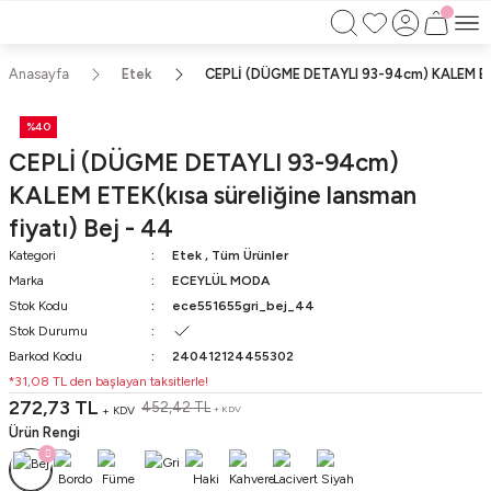
750TL ÜZERİ ALIŞVERİŞLERİNİZDE KARGO
BEDAVA!!
KAPIDA ÖDEME İMKANI
Anasayfa
Etek
CEPLİ (DÜGME DETAYLI 93-94cm) KALEM ETEK
%40
CEPLİ (DÜGME DETAYLI 93-94cm)
KALEM ETEK(kısa süreliğine lansman
fiyatı) Bej - 44
Kategori
Etek
,
Tüm Ürünler
Marka
ECEYLÜL MODA
Stok Kodu
ece551655gri_bej_44
Stok Durumu
Barkod Kodu
240412124455302
*31,08 TL den başlayan taksitlerle!
272,73 TL
452,42 TL
+ KDV
+ KDV
Ürün Rengi