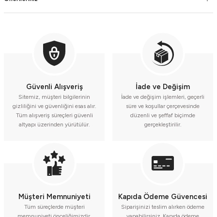
Güvenli Alışveriş
İade ve Değişim
Sitemiz, müşteri bilgilerinin
İade ve değişim işlemleri, geçerli
gizliliğini ve güvenliğini esas alır.
süre ve koşullar çerçevesinde
Tüm alışveriş süreçleri güvenli
düzenli ve şeffaf biçimde
altyapı üzerinden yürütülür.
gerçekleştirilir.
Müşteri Memnuniyeti
Kapıda Ödeme Güvencesi
Tüm süreçlerde müşteri
Siparişinizi teslim alırken ödeme
memnuniyeti önceliğimizdir.
yapabilirsiniz. Kapıda ödeme