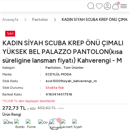
750TL ÜZERİ ALIŞVERİŞLERİNİZDE KARGO
BEDAVA!!
KAPIDA ÖDEME İMKANI
Anasayfa
Pantolon
KADIN SİYAH SCUBA KREP ÖNÜ ÇIMALI Y
%40
KADIN SİYAH SCUBA KREP ÖNÜ ÇIMALI
YÜKSEK BEL PALAZZO PANTOLON(kısa
süreligine lansman fiyatı) Kahverengi - M
Kategori
Pantolon
,
Tüm Ürünler
Marka
ECEYLÜL MODA
Stok Kodu
ece10009siyah_kahverengi_m
Stok Durumu
Stokta Yok
Barkod Kodu
4163414517516
*31,08 TL den başlayan taksitlerle!
272,73 TL
452,42 TL
+ KDV
+ KDV
Ürün Rengi