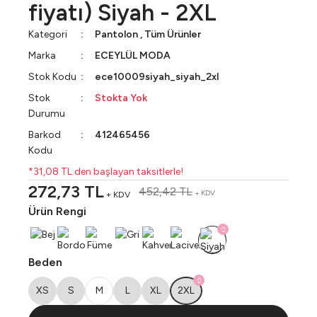
fiyatı) Siyah - 2XL
Kategori
Pantolon
,
Tüm Ürünler
Marka
ECEYLÜL MODA
Stok Kodu
ece10009siyah_siyah_2xl
Stok
Stokta Yok
Durumu
Barkod
412465456
Kodu
*31,08 TL den başlayan taksitlerle!
272,73 TL
452,42 TL
+ KDV
+ KDV
Ürün Rengi
Beden
XS
S
M
L
XL
2XL