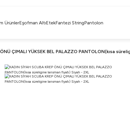
750TL ÜZERİ ALIŞVERİŞLERİNİZDE KARGO
BEDAVA!!
KAPIDA ÖDEME İMKANI
m Ürünler
Eşofman Altı
Etek
Fantezi String
Pantolon
NÜ ÇIMALI YÜKSEK BEL PALAZZO PANTOLON(kısa süreligine