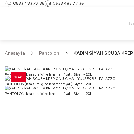
0533 483 77 36
0533 483 77 36
Tü
Anasayfa
Pantolon
KADIN SİYAH SCUBA KREP Ö
%40