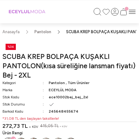
750TL ÜZERİ ALIŞVERİŞLERİNİZDE KARGO
BEDAVA!!
KAPIDA ÖDEME İMKANI
Anasayfa
Pantolon
SCUBA KREP BOLPAÇA KUŞAKLI PANTOLON
%34
SCUBA KREP BOLPAÇA KUŞAKLI
PANTOLON(kısa süreliğine lansman fiyatı)
Bej - 2XL
Kategori
Pantolon
,
Tüm Ürünler
Marka
ECEYLÜL MODA
Stok Kodu
ece10002bej_bej_2xl
Stok Durumu
Barkod Kodu
245648455674
*31,08 TL den başlayan taksitlerle!
272,73 TL
415,05 TL
+ KDV
+ KDV
Ürün Rengi