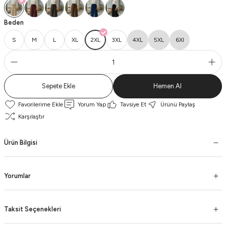
Beden
S
M
L
XL
2XL
3XL
4XL
5XL
6Xl
Sepete Ekle
Hemen Al
Yorum Yap
Tavsiye Et
Ürünü Paylaş
Karşılaştır
Ürün Bilgisi
Yorumlar
Taksit Seçenekleri