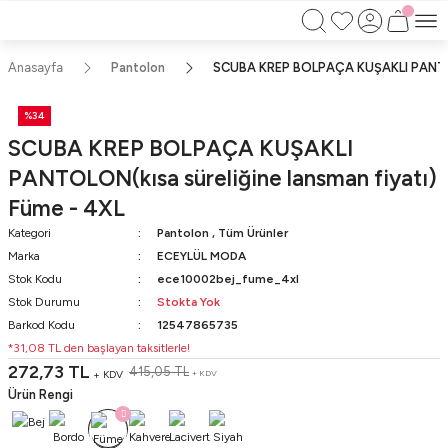
750TL ÜZERİ ALIŞVERİŞLERİNİZDE KARGO
BEDAVA!!
KAPIDA ÖDEME İMKANI
Anasayfa
Pantolon
SCUBA KREP BOLPAÇA KUŞAKLI PANTOLO
%34
SCUBA KREP BOLPAÇA KUŞAKLI
PANTOLON(kısa süreliğine lansman fiyatı)
Füme - 4XL
Kategori
Pantolon
,
Tüm Ürünler
Marka
ECEYLÜL MODA
Stok Kodu
ece10002bej_fume_4xl
Stok Durumu
Stokta Yok
Barkod Kodu
12547865735
*31,08 TL den başlayan taksitlerle!
272,73 TL
415,05 TL
+ KDV
+ KDV
Ürün Rengi