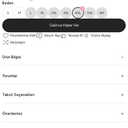
Beden
S
M
L
XL
2XL
3XL
4XL
5XL
6Xl
Gelince Haber Ver
Yorum Yap
Tavsiye Et
Ürünü Paylaş
Karşılaştır
Ürün Bilgisi
Yorumlar
Taksit Seçenekleri
Önerileriniz