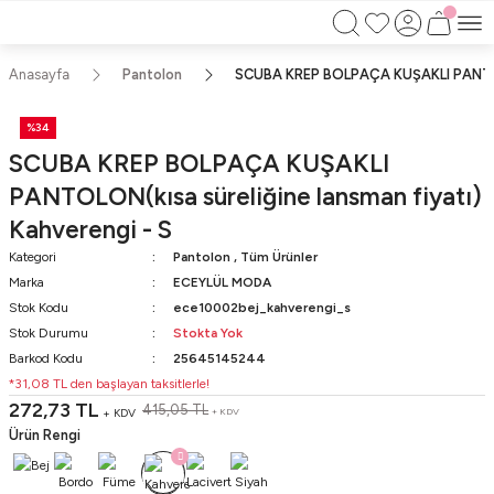
750TL ÜZERİ ALIŞVERİŞLERİNİZDE KARGO
BEDAVA!!
KAPIDA ÖDEME İMKANI
Anasayfa
Pantolon
SCUBA KREP BOLPAÇA KUŞAKLI PANTOLON
%34
SCUBA KREP BOLPAÇA KUŞAKLI
PANTOLON(kısa süreliğine lansman fiyatı)
Kahverengi - S
Kategori
Pantolon
,
Tüm Ürünler
Marka
ECEYLÜL MODA
Stok Kodu
ece10002bej_kahverengi_s
Stok Durumu
Stokta Yok
Barkod Kodu
25645145244
*31,08 TL den başlayan taksitlerle!
272,73 TL
415,05 TL
+ KDV
+ KDV
Ürün Rengi