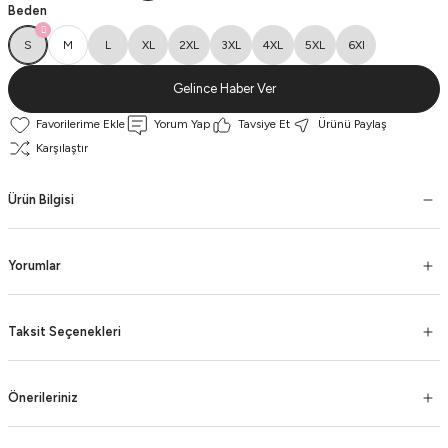
Beden
S
M
L
XL
2XL
3XL
4XL
5XL
6Xl
Gelince Haber Ver
Yorum Yap
Tavsiye Et
Ürünü Paylaş
Karşılaştır
Ürün Bilgisi
Yorumlar
Taksit Seçenekleri
Önerileriniz