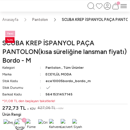
750TL ÜZERİ ALIŞVERİŞLERİNİZDE KARGO
BEDAVA!!
KAPIDA ÖDEME İMKANI
Anasayfa
Pantolon
SCUBA KREP İSPANYOL PAÇA PANTOLON(k
Yeni
%36
SCUBA KREP İSPANYOL PAÇA
PANTOLON(kısa süreliğine lansman fiyatı)
Bordo - M
Kategori
Pantolon
,
Tüm Ürünler
Marka
ECEYLÜL MODA
Stok Kodu
ece10005bordo_bordo_m
Stok Durumu
Barkod Kodu
5641531457145
*31,08 TL den başlayan taksitlerle!
272,73 TL
427,06 TL
+ KDV
+ KDV
Ürün Rengi