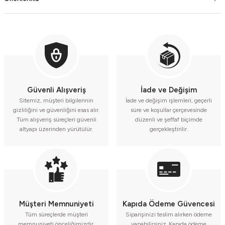
Güvenli Alışveriş
İade ve Değişim
Sitemiz, müşteri bilgilerinin
İade ve değişim işlemleri, geçerli
gizliliğini ve güvenliğini esas alır.
süre ve koşullar çerçevesinde
Tüm alışveriş süreçleri güvenli
düzenli ve şeffaf biçimde
altyapı üzerinden yürütülür.
gerçekleştirilir.
Müşteri Memnuniyeti
Kapıda Ödeme Güvencesi
Tüm süreçlerde müşteri
Siparişinizi teslim alırken ödeme
memnuniyeti önceliğimizdir.
yapabilirsiniz. Kapıda ödeme