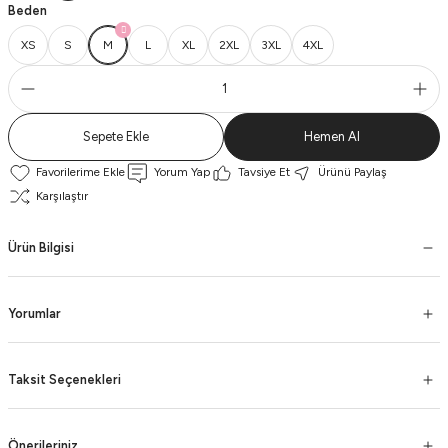
Beden
XS
S
M
L
XL
2XL
3XL
4XL
Sepete Ekle
Hemen Al
Yorum Yap
Tavsiye Et
Ürünü Paylaş
Karşılaştır
Ürün Bilgisi
Yorumlar
Taksit Seçenekleri
Önerileriniz