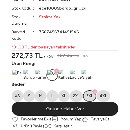
Stok Kodu
ece10005bordo_gri_3xl
Stok
Stokta Yok
Durumu
Barkod
7567456741451546
Kodu
*31,08 TL den başlayan taksitlerle!
272,73 TL
427,06 TL
+ KDV
+ KDV
Ürün Rengi
Beden
XS
S
M
L
XL
2XL
3XL
4XL
Gelince Haber Ver
Yorum Yap
Tavsiye Et
Ürünü Paylaş
Karşılaştır