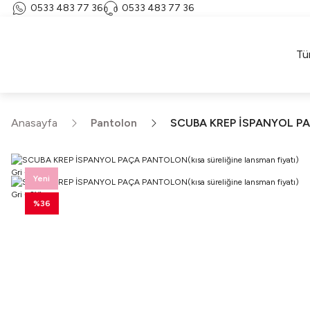
0533 483 77 36
0533 483 77 36
Tü
Anasayfa
Pantolon
SCUBA KREP İSPANYOL PAÇA
Yeni
%36