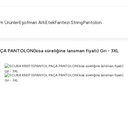
750TL ÜZERİ ALIŞVERİŞLERİNİZDE KARGO
BEDAVA!!
KAPIDA ÖDEME İMKANI
m Ürünler
Eşofman Altı
Etek
Fantezi String
Pantolon
 PANTOLON(kısa süreliğine lansman fiyatı) Gri - 3XL