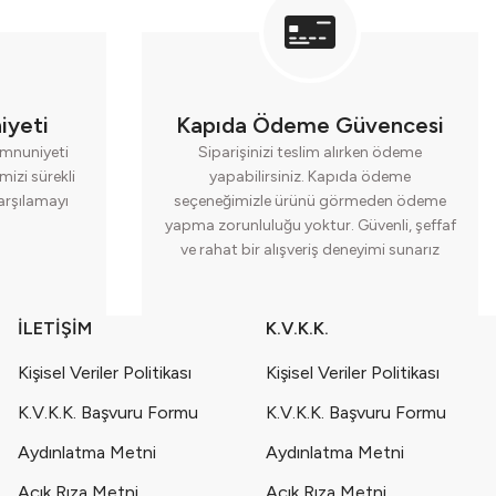
iyeti
Kapıda Ödeme Güvencesi
mnuniyeti
Siparişinizi teslim alırken ödeme
mizi sürekli
yapabilirsiniz. Kapıda ödeme
karşılamayı
seçeneğimizle ürünü görmeden ödeme
yapma zorunluluğu yoktur. Güvenli, şeffaf
ve rahat bir alışveriş deneyimi sunarız
İLETİŞİM
K.V.K.K.
Kişisel Veriler Politikası
Kişisel Veriler Politikası
K.V.K.K. Başvuru Formu
K.V.K.K. Başvuru Formu
Aydınlatma Metni
Aydınlatma Metni
Açık Rıza Metni
Açık Rıza Metni