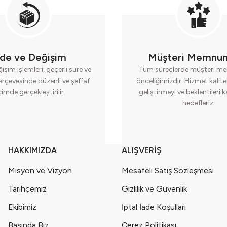
ade ve Değişim
Müşteri Memnun
işim işlemleri, geçerli süre ve
Tüm süreçlerde müşteri me
erçevesinde düzenli ve şeffaf
önceliğimizdir. Hizmet kalite
çimde gerçekleştirilir.
geliştirmeyi ve beklentileri 
hedefleriz.
HAKKIMIZDA
ALIŞVERİŞ
Misyon ve Vizyon
Mesafeli Satış Sözleşmesi
Tarihçemiz
Gizlilik ve Güvenlik
Ekibimiz
İptal İade Koşulları
Basında Biz
Çerez Politikası