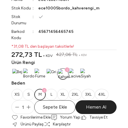
Stok Kodu
ece10005bordo_kahverengi_m
Stok
Durumu
Barkod
45671456465745
Kodu
*31,08 TL den başlayan taksitlerle!
272,73 TL
427,06 TL
+ KDV
+ KDV
Ürün Rengi
Beden
XS
S
M
L
XL
2XL
3XL
4XL
Sepete Ekle
Hemen Al
Yorum Yap
Tavsiye Et
Ürünü Paylaş
Karşılaştır