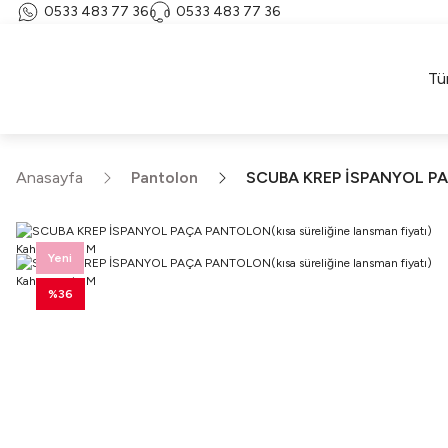
0533 483 77 36
0533 483 77 36
Tü
Anasayfa
Pantolon
SCUBA KREP İSPANYOL PAÇA
Yeni
%36