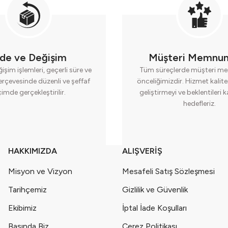
ade ve Değişim
Müşteri Memnun
işim işlemleri, geçerli süre ve
Tüm süreçlerde müşteri me
erçevesinde düzenli ve şeffaf
önceliğimizdir. Hizmet kalite
çimde gerçekleştirilir.
geliştirmeyi ve beklentileri 
hedefleriz.
HAKKIMIZDA
ALIŞVERİŞ
Misyon ve Vizyon
Mesafeli Satış Sözleşmesi
Tarihçemiz
Gizlilik ve Güvenlik
Ekibimiz
İptal İade Koşulları
Basında Biz
Çerez Politikası