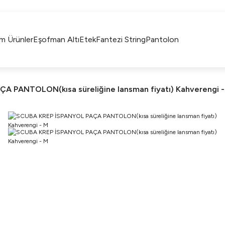
750TL ÜZERİ ALIŞVERİŞLERİNİZDE KARGO
BEDAVA!!
KAPIDA ÖDEME İMKANI
m Ürünler
Eşofman Altı
Etek
Fantezi String
Pantolon
 PANTOLON(kısa süreliğine lansman fiyatı) Kahverengi -