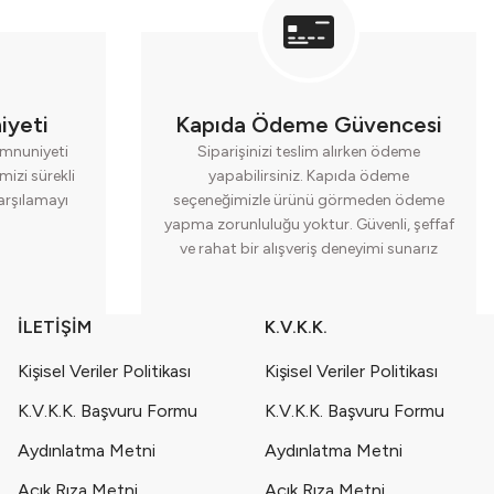
iyeti
Kapıda Ödeme Güvencesi
mnuniyeti
Siparişinizi teslim alırken ödeme
mizi sürekli
yapabilirsiniz. Kapıda ödeme
karşılamayı
seçeneğimizle ürünü görmeden ödeme
yapma zorunluluğu yoktur. Güvenli, şeffaf
ve rahat bir alışveriş deneyimi sunarız
İLETİŞİM
K.V.K.K.
Kişisel Veriler Politikası
Kişisel Veriler Politikası
K.V.K.K. Başvuru Formu
K.V.K.K. Başvuru Formu
Aydınlatma Metni
Aydınlatma Metni
Açık Rıza Metni
Açık Rıza Metni