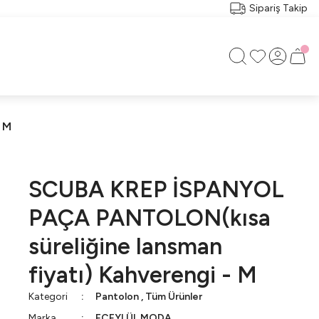
Sipariş Takip
 M
SCUBA KREP İSPANYOL
PAÇA PANTOLON(kısa
süreliğine lansman
fiyatı) Kahverengi - M
Kategori
Pantolon
,
Tüm Ürünler
Marka
ECEYLÜL MODA