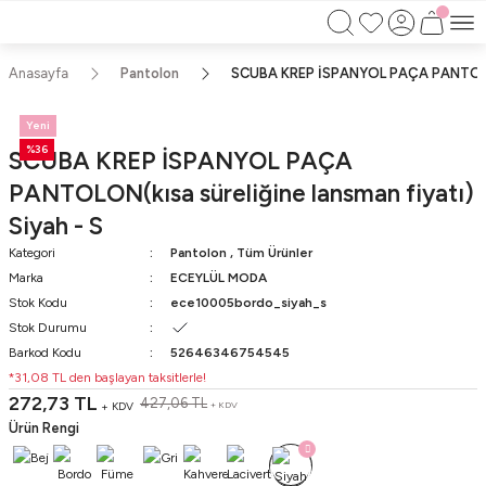
750TL ÜZERİ ALIŞVERİŞLERİNİZDE KARGO
BEDAVA!!
KAPIDA ÖDEME İMKANI
Anasayfa
Pantolon
SCUBA KREP İSPANYOL PAÇA PANTOLON(k
Yeni
%36
SCUBA KREP İSPANYOL PAÇA
PANTOLON(kısa süreliğine lansman fiyatı)
Siyah - S
Kategori
Pantolon
,
Tüm Ürünler
Marka
ECEYLÜL MODA
Stok Kodu
ece10005bordo_siyah_s
Stok Durumu
Barkod Kodu
52646346754545
*31,08 TL den başlayan taksitlerle!
272,73 TL
427,06 TL
+ KDV
+ KDV
Ürün Rengi