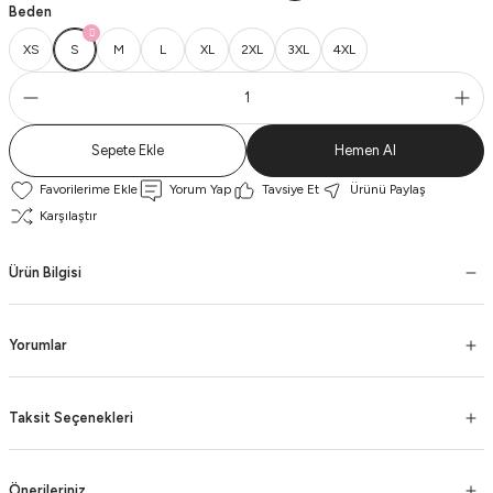
Beden
XS
S
M
L
XL
2XL
3XL
4XL
Sepete Ekle
Hemen Al
Yorum Yap
Tavsiye Et
Ürünü Paylaş
Karşılaştır
Ürün Bilgisi
Yorumlar
Taksit Seçenekleri
Önerileriniz