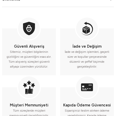
Güvenli Alışveriş
İade ve Değişim
Sitemiz, müşteri bilgilerinin
İade ve değişim işlemleri, geçerli
gizliliğini ve güvenliğini esas alır.
süre ve koşullar çerçevesinde
Tüm alışveriş süreçleri güvenli
düzenli ve şeffaf biçimde
altyapı üzerinden yürütülür.
gerçekleştirilir.
Müşteri Memnuniyeti
Kapıda Ödeme Güvencesi
Tüm süreçlerde müşteri
Siparişinizi teslim alırken ödeme
memnuniyeti önceliğimizdir.
yapabilirsiniz. Kapıda ödeme