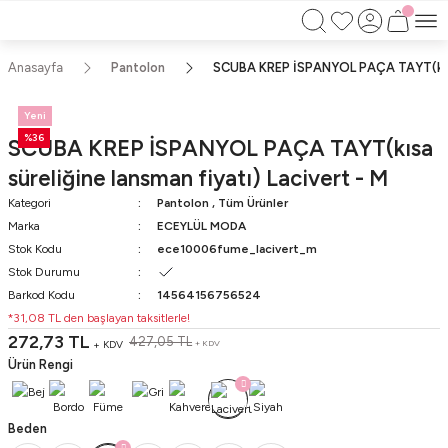
750TL ÜZERİ ALIŞVERİŞLERİNİZDE KARGO
BEDAVA!!
KAPIDA ÖDEME İMKANI
Anasayfa
Pantolon
SCUBA KREP İSPANYOL PAÇA TAYT(kısa s
Yeni
%36
SCUBA KREP İSPANYOL PAÇA TAYT(kısa
süreliğine lansman fiyatı) Lacivert - M
Kategori
Pantolon
,
Tüm Ürünler
Marka
ECEYLÜL MODA
Stok Kodu
ece10006fume_lacivert_m
Stok Durumu
Barkod Kodu
14564156756524
*31,08 TL den başlayan taksitlerle!
272,73 TL
427,05 TL
+ KDV
+ KDV
Ürün Rengi
Beden