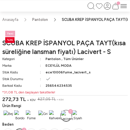
750TL ÜZERİ ALIŞVERİŞLERİNİZDE KARGO
BEDAVA!!
KAPIDA ÖDEME İMKANI
Anasayfa
Pantolon
SCUBA KREP İSPANYOL PAÇA TAYT(kısa s
Yeni
%36
SCUBA KREP İSPANYOL PAÇA TAYT(kısa
süreliğine lansman fiyatı) Lacivert - S
Kategori
Pantolon
,
Tüm Ürünler
Marka
ECEYLÜL MODA
Stok Kodu
ece10006fume_lacivert_s
Stok Durumu
Barkod Kodu
256544234535
*31,08 TL den başlayan taksitlerle!
272,73 TL
427,05 TL
+ KDV
+ KDV
Ürün Rengi
Beden