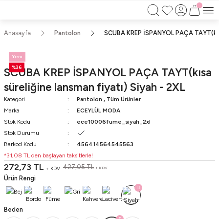
750TL ÜZERİ ALIŞVERİŞLERİNİZDE KARGO
BEDAVA!!
KAPIDA ÖDEME İMKANI
Anasayfa
Pantolon
SCUBA KREP İSPANYOL PAÇA TAYT(kısa s
Yeni
%36
SCUBA KREP İSPANYOL PAÇA TAYT(kısa
süreliğine lansman fiyatı) Siyah - 2XL
Kategori
Pantolon
,
Tüm Ürünler
Marka
ECEYLÜL MODA
Stok Kodu
ece10006fume_siyah_2xl
Stok Durumu
Barkod Kodu
456414564545563
*31,08 TL den başlayan taksitlerle!
272,73 TL
427,05 TL
+ KDV
+ KDV
Ürün Rengi
Beden