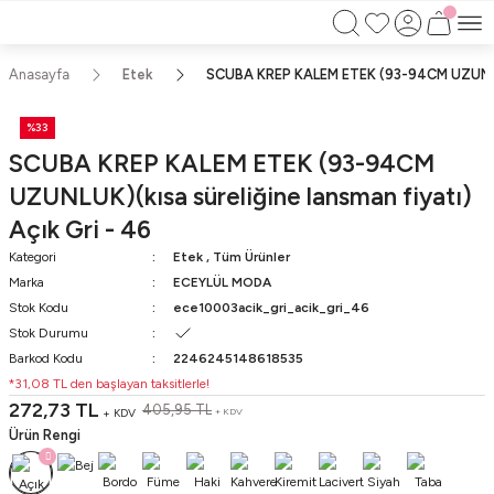
750TL ÜZERİ ALIŞVERİŞLERİNİZDE KARGO
BEDAVA!!
KAPIDA ÖDEME İMKANI
Anasayfa
Etek
SCUBA KREP KALEM ETEK (93-94CM UZUNLUK)(
%33
SCUBA KREP KALEM ETEK (93-94CM
UZUNLUK)(kısa süreliğine lansman fiyatı)
Açık Gri - 46
Kategori
Etek
,
Tüm Ürünler
Marka
ECEYLÜL MODA
Stok Kodu
ece10003acik_gri_acik_gri_46
Stok Durumu
Barkod Kodu
2246245148618535
*31,08 TL den başlayan taksitlerle!
272,73 TL
405,95 TL
+ KDV
+ KDV
Ürün Rengi