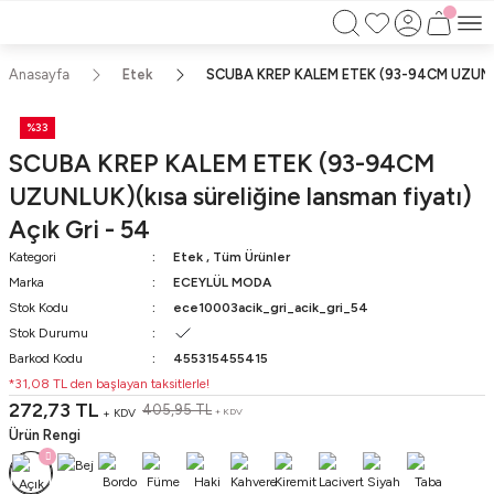
750TL ÜZERİ ALIŞVERİŞLERİNİZDE KARGO
BEDAVA!!
KAPIDA ÖDEME İMKANI
Anasayfa
Etek
SCUBA KREP KALEM ETEK (93-94CM UZUNLUK)(
%33
SCUBA KREP KALEM ETEK (93-94CM
UZUNLUK)(kısa süreliğine lansman fiyatı)
Açık Gri - 54
Kategori
Etek
,
Tüm Ürünler
Marka
ECEYLÜL MODA
Stok Kodu
ece10003acik_gri_acik_gri_54
Stok Durumu
Barkod Kodu
455315455415
*31,08 TL den başlayan taksitlerle!
272,73 TL
405,95 TL
+ KDV
+ KDV
Ürün Rengi