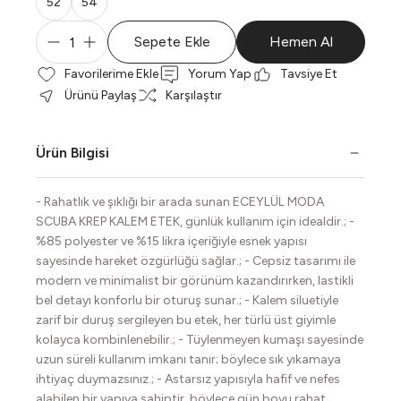
52
54
Sepete Ekle
Hemen Al
Yorum Yap
Tavsiye Et
Ürünü Paylaş
Karşılaştır
Ürün Bilgisi
- Rahatlık ve şıklığı bir arada sunan ECEYLÜL MODA
SCUBA KREP KALEM ETEK, günlük kullanım için idealdir.; -
%85 polyester ve %15 likra içeriğiyle esnek yapısı
sayesinde hareket özgürlüğü sağlar.; - Cepsiz tasarımı ile
modern ve minimalist bir görünüm kazandırırken, lastikli
bel detayı konforlu bir oturuş sunar.; - Kalem siluetiyle
zarif bir duruş sergileyen bu etek, her türlü üst giyimle
kolayca kombinlenebilir.; - Tüylenmeyen kumaşı sayesinde
uzun süreli kullanım imkanı tanır; böylece sık yıkamaya
ihtiyaç duymazsınız.; - Astarsız yapısıyla hafif ve nefes
alabilen bir yapıya sahiptir, böylece gün boyu rahat