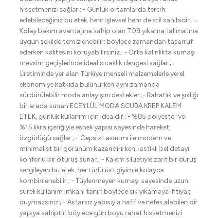
hissetmenizi sağlar.; - Günlük ortamlarda tercih
edebileceğiniz bu etek, hem işlevsel hem de stil sahibidir.; -
Kolay bakım avantajına sahip olan T09 yıkama talimatına
uygun şekilde temizlenebilir; böylece zamandan tasarruf
ederken kalitesini koruyabilirsiniz.; - Orta kalınlıkta kumaşı
mevsim geçişlerinde ideal sıcaklık dengesi sağlar.; -
Üretiminde yer alan Türkiye menşeli malzemelerle yerel
ekonomiye katkıda bulunurken aynı zamanda
sürdürülebilir moda anlayışını destekler.;- Rahatlık ve şıklığı
bir arada sunan ECEYLÜL MODA SCUBA KREP KALEM
ETEK, günlük kullanım için idealdir.; - %85 polyester ve
%15 likra içeriğiyle esnek yapısı sayesinde hareket
özgürlüğü sağlar.; - Cepsiz tasarımı ile modern ve
minimalist bir görünüm kazandırırken, lastikli bel detayı
konforlu bir oturuş sunar.; - Kalem siluetiyle zarif bir duruş
sergileyen bu etek, her türlü üst giyimle kolayca
kombinlenebilir.; - Tüylenmeyen kumaşı sayesinde uzun
süreli kullanım imkanı tanır; böylece sık yıkamaya ihtiyaç
duymazsınız.; - Astarsız yapısıyla hafif ve nefes alabilen bir
yapıya sahiptir, böylece gün boyu rahat hissetmenizi