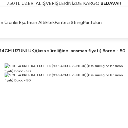
750TL ÜZERİ ALIŞVERİŞLERİNİZDE KARGO
BEDAVA!!
KAPIDA ÖDEME İMKANI
750TL ÜZERİ ALIŞVERİŞLERİNİZDE KARGO
BEDAVA!!
m Ürünler
Eşofman Altı
Etek
Fantezi String
Pantolon
KAPIDA ÖDEME İMKANI
CM UZUNLUK)(kısa süreliğine lansman fiyatı) Bordo - 50