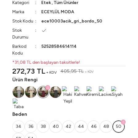
Kategori
Etek
,
Tüm Ürünler
Marka
ECEYLÜL MODA
Stok Kodu
ece10003acik_gri_bordo_50
Stok
Durumu
Barkod
52528584614114
Kodu
*31,08 TL den başlayan taksitlerle!
272,73 TL
405,95 TL
+ KDV
+ KDV
Ürün Rengi
Beden
34
36
38
40
42
44
46
48
50