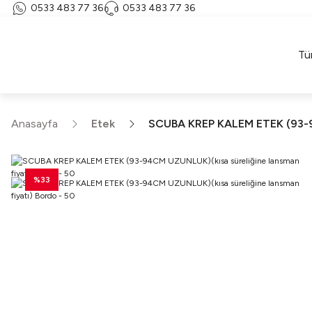
0533 483 77 36
0533 483 77 36
Tü
Anasayfa
Etek
SCUBA KREP KALEM ETEK (93-94
%33