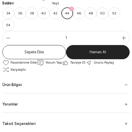
Beden
34
36
38
40
42
44
46
48
50
52
54
Sepete Ekle
Hemen Al
Yorum Yap
Tavsiye Et
Ürünü Paylaş
Karşılaştır
Ürün Bilgisi
Yorumlar
Taksit Seçenekleri