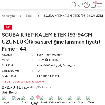
750TL ÜZERİ ALIŞVERİŞLERİNİZDE KARGO
BEDAVA!!
KAPIDA ÖDEME İMKANI
Anasayfa
Etek
SCUBA KREP KALEM ETEK (93-94CM UZUNLUK)
%33
SCUBA KREP KALEM ETEK (93-94CM
UZUNLUK)(kısa süreliğine lansman fiyatı)
Füme - 44
Kategori
Etek
,
Tüm Ürünler
Marka
ECEYLÜL MODA
Stok Kodu
ece10003acik_gri_fume_44
Stok Durumu
Barkod Kodu
2485856415714
*31,08 TL den başlayan taksitlerle!
272,73 TL
405,95 TL
+ KDV
+ KDV
Ürün Rengi