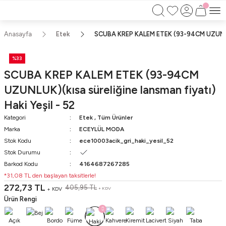
750TL ÜZERİ ALIŞVERİŞLERİNİZDE KARGO
BEDAVA!!
KAPIDA ÖDEME İMKANI
Anasayfa
Etek
SCUBA KREP KALEM ETEK (93-94CM UZUNLUK)(
%33
SCUBA KREP KALEM ETEK (93-94CM
UZUNLUK)(kısa süreliğine lansman fiyatı)
Haki Yeşil - 52
Kategori
Etek
,
Tüm Ürünler
Marka
ECEYLÜL MODA
Stok Kodu
ece10003acik_gri_haki_yesil_52
Stok Durumu
Barkod Kodu
4164687267285
*31,08 TL den başlayan taksitlerle!
272,73 TL
405,95 TL
+ KDV
+ KDV
Ürün Rengi