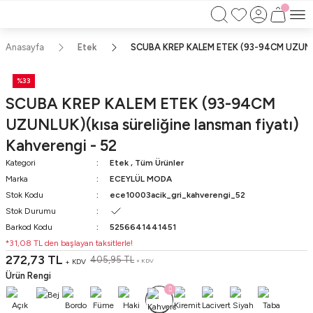
750TL ÜZERİ ALIŞVERİŞLERİNİZDE KARGO
BEDAVA!!
KAPIDA ÖDEME İMKANI
Anasayfa
Etek
SCUBA KREP KALEM ETEK (93-94CM UZUNLUK)
%33
SCUBA KREP KALEM ETEK (93-94CM
UZUNLUK)(kısa süreliğine lansman fiyatı)
Kahverengi - 52
Kategori
Etek
,
Tüm Ürünler
Marka
ECEYLÜL MODA
Stok Kodu
ece10003acik_gri_kahverengi_52
Stok Durumu
Barkod Kodu
5256641441451
*31,08 TL den başlayan taksitlerle!
272,73 TL
405,95 TL
+ KDV
+ KDV
Ürün Rengi