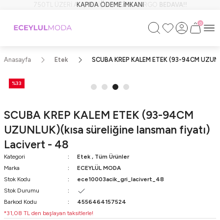
KAPIDA ÖDEME İMKANI
0
Anasayfa
Etek
SCUBA KREP KALEM ETEK (93-94CM UZUNLUK)(
%33
SCUBA KREP KALEM ETEK (93-94CM
UZUNLUK)(kısa süreliğine lansman fiyatı)
Lacivert - 48
Kategori
Etek
,
Tüm Ürünler
Marka
ECEYLÜL MODA
Stok Kodu
ece10003acik_gri_lacivert_48
Stok Durumu
Barkod Kodu
4556464157524
*31,08 TL den başlayan taksitlerle!