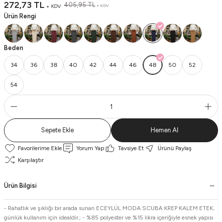
272,73 TL
405,95 TL
+ KDV
+ KDV
Ürün Rengi
Beden
34
36
38
40
42
44
46
48
50
52
54
Sepete Ekle
Hemen Al
Yorum Yap
Tavsiye Et
Ürünü Paylaş
Karşılaştır
Ürün Bilgisi
- Rahatlık ve şıklığı bir arada sunan ECEYLÜL MODA SCUBA KREP KALEM ETEK,
günlük kullanım için idealdir.; - %85 polyester ve %15 likra içeriğiyle esnek yapısı