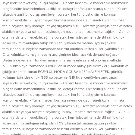
sayesinde hareket özgürlüğü sağlar.; - Cepsiz tasarımı ile modern ve minimalist
bir görünüm kazandırırken, lastikli bel detayı konforlu bir oturuş sunar.; - Kalem
siluetiyle zarif bir duruş sergileyen bu etek, her türlü üst giyimle kolayca
kombinlenebilir.; - Tüylenmeyen kumaşı sayesinde uzun süreli kullanım imkanı
tanır; böylece sık yıkamaya ihtiyaç duymazsınız.; - Astarsız yapısıyla hafif ve nefes
alabilen bir yapıya sahiptir, böylece gün boyu rahat hissetmenizi sağlar.; - Günlük
ortamlarda tercih edebileceğiniz bu etek, hem işlevsel hem de stil sahibidir.; -
Kolay bakım avantajına sahip olan T09 yıkama talimatına uygun şekilde
temizlenebilir; böylece zamandan tasarruf ederken kalitesini koruyabilirsiniz.; -
Orta kalınlıkta kumaşı mevsim geçişlerinde ideal sıcaklık dengesi sağlar.; -
Üretiminde yer alan Türkiye menşeli malzemelerle yerel ekonomiye katkıda
bulunurken aynı zamanda sürdürülebilir moda anlayışını destekler.;- Rahatlık ve
şıklığı bir arada sunan ECEYLÜL MODA SCUBA KREP KALEM ETEK, günlük
kullanım için idealdir.; - %85 polyester ve %15 likra içeriğiyle esnek yapısı
sayesinde hareket özgürlüğü sağlar.; - Cepsiz tasarımı ile modern ve minimalist
bir görünüm kazandırırken, lastikli bel detayı konforlu bir oturuş sunar.; - Kalem
siluetiyle zarif bir duruş sergileyen bu etek, her türlü üst giyimle kolayca
kombinlenebilir.; - Tüylenmeyen kumaşı sayesinde uzun süreli kullanım imkanı
tanır; böylece sık yıkamaya ihtiyaç duymazsınız.; - Astarsız yapısıyla hafif ve nefes
alabilen bir yapıya sahiptir, böylece gün boyu rahat hissetmenizi sağlar.; - Günlük
ortamlarda tercih edebileceğiniz bu etek, hem işlevsel hem de stil sahibidir.; -
Kolay bakım avantajına sahip olan T09 yıkama talimatına uygun şekilde
temizlenebilir; böylece zamandan tasarruf ederken kalitesini koruyabilirsiniz.; -
Orta kalınlıkta kumaşı mevsim geçişlerinde ideal sıcaklık dengesi sağlar.; -