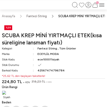
750TL ÜZERİ ALIŞVERİŞLERİNİZDE KARGO
BEDAVA!!
KAPIDA ÖDEME İMKANI
Anasayfa
Fantezi String
SCUBA KREP MİNİ YIRTMAÇLI ETEK(k
%28
SCUBA KREP MİNİ YIRTMAÇLI ETEK(kısa
süreligine lansman fiyatı)
Kategori
Fantezi String
,
Tüm Ürünler
Marka
ECEYLÜL MODA
Stok Kodu
ece100011siyah
Stok Durumu
Barkod Kodu
42567474796784
*25,62 TL den başlayan taksitlerle!
224,80 TL
314,23 TL
+ KDV
+ KDV
Ürün Rengi
Beden