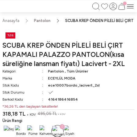
750TL ÜZERİ ALIŞVERİŞLERİNİZDE KARGO
BEDAVA!!
KAPIDA ÖDEME İMKANI
Anasayfa
Pantolon
SCUBA KREP ÖNDEN PİLELİ BELİ ÇIRT K
%36
SCUBA KREP ÖNDEN PİLELİ BELİ ÇIRT
KAPAMALI PALAZZO PANTOLON(kısa
süreliğine lansman fiyatı) Lacivert - 2XL
Kategori
Pantolon
,
Tüm Ürünler
Marka
ECEYLÜL MODA
Stok Kodu
ece10007bordo_lacivert_2xl
Stok Durumu
Barkod Kodu
4164186416854
*36,26 TL den başlayan taksitlerle!
318,18 TL
495,05 TL
+ KDV
+ KDV
Ürün Rengi