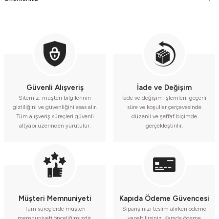
Güvenli Alışveriş
İade ve Değişim
Sitemiz, müşteri bilgilerinin
İade ve değişim işlemleri, geçerli
gizliliğini ve güvenliğini esas alır.
süre ve koşullar çerçevesinde
Tüm alışveriş süreçleri güvenli
düzenli ve şeffaf biçimde
altyapı üzerinden yürütülür.
gerçekleştirilir.
Müşteri Memnuniyeti
Kapıda Ödeme Güvencesi
Tüm süreçlerde müşteri
Siparişinizi teslim alırken ödeme
memnuniyeti önceliğimizdir.
yapabilirsiniz. Kapıda ödeme