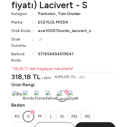
fiyatı) Lacivert - S
Kategori
Pantolon
,
Tüm Ürünler
Marka
ECEYLÜL MODA
Stok Kodu
ece10007bordo_lacivert_s
Stok
Durumu
Barkod
571654654519641
Kodu
*36,26 TL den başlayan taksitlerle!
318,18 TL
495,05 TL
+ KDV
+ KDV
Ürün Rengi
Beden
XS
S
M
L
XL
2XL
3XL