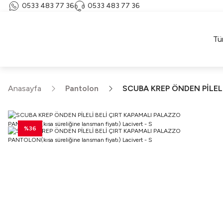
0533 483 77 36
0533 483 77 36
Tü
Anasayfa
Pantolon
SCUBA KREP ÖNDEN PİLELİ 
%36