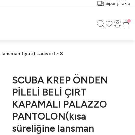
Sipariş Takip
nsman fiyatı) Lacivert - S
SCUBA KREP ÖNDEN
PİLELİ BELİ ÇIRT
KAPAMALI PALAZZO
PANTOLON(kısa
süreliğine lansman