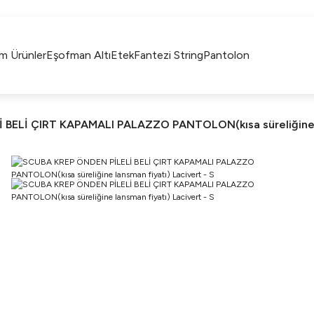
750TL ÜZERİ ALIŞVERİŞLERİNİZDE KARGO
BEDAVA!!
KAPIDA ÖDEME İMKANI
m Ürünler
Eşofman Altı
Etek
Fantezi String
Pantolon
BELİ ÇIRT KAPAMALI PALAZZO PANTOLON(kısa süreliğine la