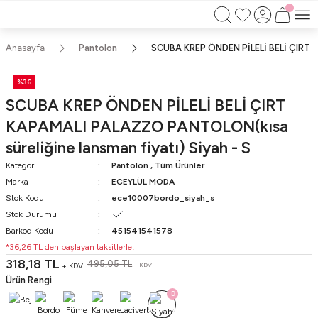
750TL ÜZERİ ALIŞVERİŞLERİNİZDE KARGO
BEDAVA!!
KAPIDA ÖDEME İMKANI
Anasayfa
Pantolon
SCUBA KREP ÖNDEN PİLELİ BELİ ÇIRT K
%36
SCUBA KREP ÖNDEN PİLELİ BELİ ÇIRT
KAPAMALI PALAZZO PANTOLON(kısa
süreliğine lansman fiyatı) Siyah - S
Kategori
Pantolon
,
Tüm Ürünler
Marka
ECEYLÜL MODA
Stok Kodu
ece10007bordo_siyah_s
Stok Durumu
Barkod Kodu
451541541578
*36,26 TL den başlayan taksitlerle!
318,18 TL
495,05 TL
+ KDV
+ KDV
Ürün Rengi