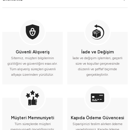
Güvenli Alışveriş
İade ve Değişim
Sitemiz, müşteri bilgilerinin
İade ve değişim işlemleri, geçerli
gizliliğini ve güvenliğini esas alır.
süre ve koşullar çerçevesinde
Tüm alışveriş süreçleri güvenli
düzenli ve şeffaf biçimde
altyapı üzerinden yürütülür.
gerçekleştirilir.
Müşteri Memnuniyeti
Kapıda Ödeme Güvencesi
Tüm süreçlerde müşteri
Siparişinizi teslim alırken ödeme
memnuniyeti önceliğimizdir.
yapabilirsiniz. Kapıda ödeme