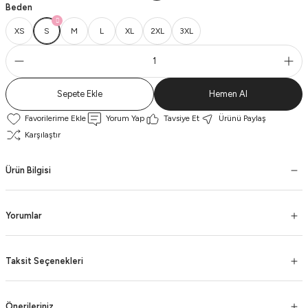
Beden
XS
S
M
L
XL
2XL
3XL
Sepete Ekle
Hemen Al
Yorum Yap
Tavsiye Et
Ürünü Paylaş
Karşılaştır
Ürün Bilgisi
Yorumlar
Taksit Seçenekleri
Önerileriniz