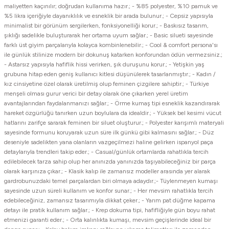
maliyetten kaçınılır; doğrudan kullanıma hazır.; - %85 polyester, %10 pamuk ve
%5 likra içeriğiyle dayanıklılık ve esneklik bir arada bulunur.; - Cepsiz yapısıyla
minimalist bir görünüm sergilerken, fonksiyonelliği korur.; - Baskısız tasarım,
şıklığı sadelikle buluşturarak her ortama uyum sağlar.; - Basic silueti sayesinde
farklı üst giyim parçalarıyla kolayca kombinlenebilir.; - Cool & comfort persona'sı
ile günlük stilinize modern bir dokunuş katarken konforundan ödün vermezsiniz.;
- Astarsız yapısıyla hafiflik hissi verirken, şık duruşunu korur.; - Yetişkin yaş
grubuna hitap eden geniş kullanıcı kitlesi düşünülerek tasarlanmıştır.; - Kadın /
kız cinsiyetine özel olarak üretilmiş olup feminen çizgilere sahiptir.; - Türkiye
menşeli olması gurur verici bir detay olarak öne çıkarken yerel üretim
avantajlarından faydalanmanızı sağlar.; - Örme kumaş tipi esneklik kazandırarak
hareket özgürlüğü tanırken uzun boylulara da idealdir.; - Yüksek bel kesimi vücut
hatlarını zarifçe sararak feminen bir siluet oluşturur.; - Polyester karışımlı materyali
sayesinde formunu koruyarak uzun süre ilk günkü gibi kalmasını sağlar.; - Düz
deseniyle sadelikten yana olanların vazgeçilmezi haline gelirken ispanyol paça
detaylarıyla trendleri takip eder.; - Casual/günlük ortamlarda rahatlıkla tercih
edilebilecek tarza sahip olup her anınızda yanınızda taşıyabileceğiniz bir parça
olarak karşınıza çıkar.; - Klasik kalıp ile zamansız modeller arasında yer alarak
gardrobunuzdaki temel parçalardan biri olmaya adaydır.;- Tüylenmeyen kumaşı
sayesinde uzun süreli kullanım ve konfor sunar.; - Her mevsim rahatlıkla tercih
edebileceğiniz, zamansız tasarımıyla dikkat çeker.; - Yarım pat düğme kapama
detayı ile pratik kullanım sağlar.; - Krep dokuma tipi, hafifliğiyle gün boyu rahat
etmenizi garanti eder.; - Orta kalınlıkta kumaşı, mevsim geçişlerinde ideal bir