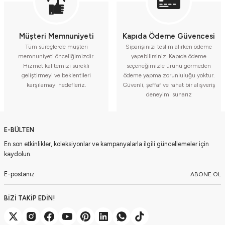
Müşteri Memnuniyeti
Kapıda Ödeme Güvencesi
Tüm süreçlerde müşteri
Siparişinizi teslim alırken ödeme
memnuniyeti önceliğimizdir.
yapabilirsiniz. Kapıda ödeme
Hizmet kalitemizi sürekli
seçeneğimizle ürünü görmeden
geliştirmeyi ve beklentileri
ödeme yapma zorunluluğu yoktur.
karşılamayı hedefleriz.
Güvenli, şeffaf ve rahat bir alışveriş
deneyimi sunarız
E-BÜLTEN
En son etkinlikler, koleksiyonlar ve kampanyalarla ilgili güncellemeler için
kaydolun.
ABONE OL
BİZİ TAKİP EDİN!