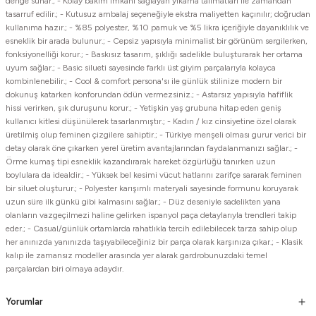
denge sunar.; - Kolay bakım imkanı sağlayan yıkama talimatları ile zamandan
tasarruf edilir.; - Kutusuz ambalaj seçeneğiyle ekstra maliyetten kaçınılır; doğrudan
kullanıma hazır.; - %85 polyester, %10 pamuk ve %5 likra içeriğiyle dayanıklılık ve
esneklik bir arada bulunur.; - Cepsiz yapısıyla minimalist bir görünüm sergilerken,
fonksiyonelliği korur.; - Baskısız tasarım, şıklığı sadelikle buluşturarak her ortama
uyum sağlar.; - Basic silueti sayesinde farklı üst giyim parçalarıyla kolayca
kombinlenebilir.; - Cool & comfort persona'sı ile günlük stilinize modern bir
dokunuş katarken konforundan ödün vermezsiniz.; - Astarsız yapısıyla hafiflik
hissi verirken, şık duruşunu korur.; - Yetişkin yaş grubuna hitap eden geniş
kullanıcı kitlesi düşünülerek tasarlanmıştır.; - Kadın / kız cinsiyetine özel olarak
üretilmiş olup feminen çizgilere sahiptir.; - Türkiye menşeli olması gurur verici bir
detay olarak öne çıkarken yerel üretim avantajlarından faydalanmanızı sağlar.; -
Örme kumaş tipi esneklik kazandırarak hareket özgürlüğü tanırken uzun
boylulara da idealdir.; - Yüksek bel kesimi vücut hatlarını zarifçe sararak feminen
bir siluet oluşturur.; - Polyester karışımlı materyali sayesinde formunu koruyarak
uzun süre ilk günkü gibi kalmasını sağlar.; - Düz deseniyle sadelikten yana
olanların vazgeçilmezi haline gelirken ispanyol paça detaylarıyla trendleri takip
eder.; - Casual/günlük ortamlarda rahatlıkla tercih edilebilecek tarza sahip olup
her anınızda yanınızda taşıyabileceğiniz bir parça olarak karşınıza çıkar.; - Klasik
kalıp ile zamansız modeller arasında yer alarak gardrobunuzdaki temel
parçalardan biri olmaya adaydır.
Yorumlar