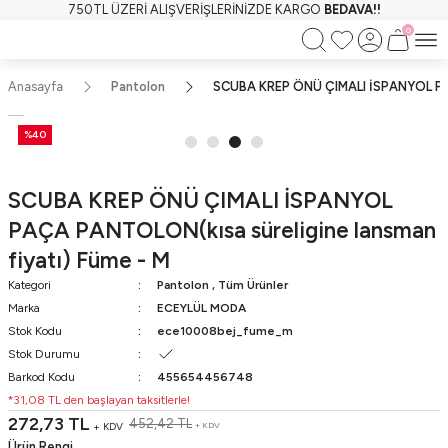
750TL ÜZERİ ALIŞVERİŞLERİNİZDE KARGO
BEDAVA!!
0
Anasayfa
Pantolon
SCUBA KREP ÖNÜ ÇIMALI İSPANYOL PAÇ
%40
SCUBA KREP ÖNÜ ÇIMALI İSPANYOL
PAÇA PANTOLON(kısa süreligine lansman
fiyatı) Füme - M
Kategori
Pantolon
,
Tüm Ürünler
Marka
ECEYLÜL MODA
Stok Kodu
ece10008bej_fume_m
Stok Durumu
Barkod Kodu
455654456748
*31,08 TL den başlayan taksitlerle!
272,73 TL
452,42 TL
+ KDV
+ KDV
Ürün Rengi