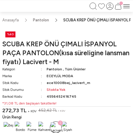
750TL ÜZERİ ALIŞVERİŞLERİNİZDE KARGO
BEDAVA!!
KAPIDA ÖDEME İMKANI
Anasayfa
Pantolon
SCUBA KREP ÖNÜ ÇIMALI İSPANYOL PAÇA
%40
SCUBA KREP ÖNÜ ÇIMALI İSPANYOL
PAÇA PANTOLON(kısa süreligine lansman
fiyatı) Lacivert - M
Kategori
Pantolon
,
Tüm Ürünler
Marka
ECEYLÜL MODA
Stok Kodu
ece10008bej_lacivert_m
Stok Durumu
Stokta Yok
Barkod Kodu
4556452416745
*31,08 TL den başlayan taksitlerle!
272,73 TL
452,42 TL
+ KDV
+ KDV
Ürün Rengi