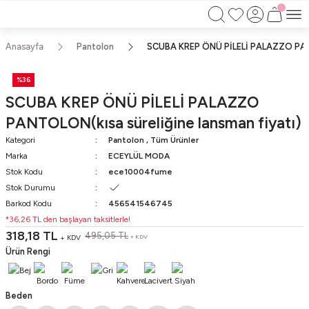
750TL ÜZERİ ALIŞVERİŞLERİNİZDE KARGO
BEDAVA!!
KAPIDA ÖDEME İMKANI
Anasayfa
Pantolon
SCUBA KREP ÖNÜ PİLELİ PALAZZO PANTO
%36
SCUBA KREP ÖNÜ PİLELİ PALAZZO
PANTOLON(kısa süreliğine lansman fiyatı)
Kategori
Pantolon
,
Tüm Ürünler
Marka
ECEYLÜL MODA
Stok Kodu
ece10004fume
Stok Durumu
Barkod Kodu
456541546745
*36,26 TL den başlayan taksitlerle!
318,18 TL
495,05 TL
+ KDV
+ KDV
Ürün Rengi
Beden