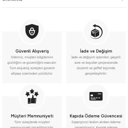
Güvenli Alışveriş
İade ve Değişim
Sitemiz, müşteri bilgilerinin
İade ve değişim işlemleri, geçerli
gizliliğini ve güvenliğini esas alır.
süre ve koşullar çerçevesinde
Tüm alışveriş süreçleri güvenli
düzenli ve şeffaf biçimde
altyapı üzerinden yürütülür.
gerçekleştirilir.
Müşteri Memnuniyeti
Kapıda Ödeme Güvencesi
Tüm süreçlerde müşteri
Siparişinizi teslim alırken ödeme
memnuniyeti önceliğimizdir.
yapabilirsiniz. Kapıda ödeme