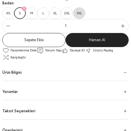
Beden
XS
S
M
L
XL
2XL
3XL
Sepete Ekle
Hemen Al
Yorum Yap
Tavsiye Et
Ürünü Paylaş
Karşılaştır
Ürün Bilgisi
Yorumlar
Taksit Seçenekleri
Önerileriniz