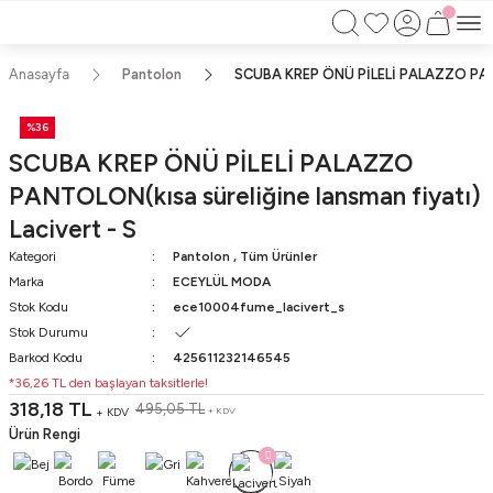
750TL ÜZERİ ALIŞVERİŞLERİNİZDE KARGO
BEDAVA!!
KAPIDA ÖDEME İMKANI
Anasayfa
Pantolon
SCUBA KREP ÖNÜ PİLELİ PALAZZO PANTOL
%36
SCUBA KREP ÖNÜ PİLELİ PALAZZO
PANTOLON(kısa süreliğine lansman fiyatı)
Lacivert - S
Kategori
Pantolon
,
Tüm Ürünler
Marka
ECEYLÜL MODA
Stok Kodu
ece10004fume_lacivert_s
Stok Durumu
Barkod Kodu
425611232146545
*36,26 TL den başlayan taksitlerle!
318,18 TL
495,05 TL
+ KDV
+ KDV
Ürün Rengi