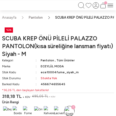
750TL ÜZERİ ALIŞVERİŞLERİNİZDE KARGO
BEDAVA!!
KAPIDA ÖDEME İMKANI
Anasayfa
Pantolon
SCUBA KREP ÖNÜ PİLELİ PALAZZO PANTO
%36
SCUBA KREP ÖNÜ PİLELİ PALAZZO
PANTOLON(kısa süreliğine lansman fiyatı)
Siyah - M
Kategori
Pantolon
,
Tüm Ürünler
Marka
ECEYLÜL MODA
Stok Kodu
ece10004fume_siyah_m
Stok Durumu
Stokta Yok
Barkod Kodu
456674655645
*36,26 TL den başlayan taksitlerle!
318,18 TL
495,05 TL
+ KDV
+ KDV
Ürün Rengi