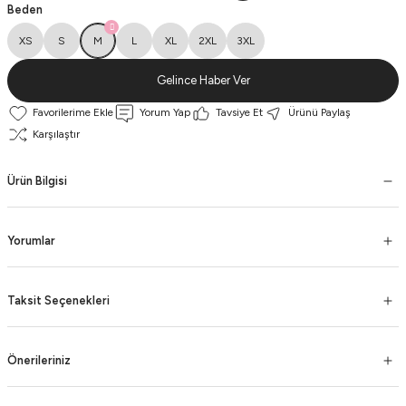
Beden
XS
S
M
L
XL
2XL
3XL
Gelince Haber Ver
Yorum Yap
Tavsiye Et
Ürünü Paylaş
Karşılaştır
Ürün Bilgisi
Yorumlar
Taksit Seçenekleri
Önerileriniz