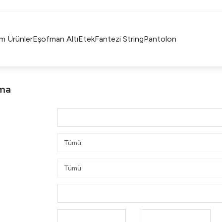
750TL ÜZERİ ALIŞVERİŞLERİNİZDE KARGO
BEDAVA!!
KAPIDA ÖDEME İMKANI
m Ürünler
Eşofman Altı
Etek
Fantezi String
Pantolon
ama