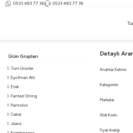
0533 483 77 36
0533 483 77 36
Tü
Detaylı Ar
Ürün Grupları
Tüm Ürünler
Anahtar Kelime
Eşofman Altı
Kategoriler
Etek
Fantezi String
Markalar
Pantolon
Ceket
Stok Kodu
Jeans
Fiyat Aralığı
Kombinezon