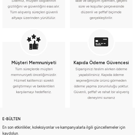
Sitemiz, müşteri bilgilerinin
İade ve değişim işlemleri, geçerli
gizliliğini ve güvenliğini esas alır.
süre ve koşullar çerçevesinde
Tüm alışveriş süreçleri güvenli
düzenli ve şeffaf biçimde
altyapı üzerinden yürütülür.
gerçekleştirilir.
Müşteri Memnuniyeti
Kapıda Ödeme Güvencesi
Tüm süreçlerde müşteri
Siparişinizi teslim alırken ödeme
memnuniyeti önceliğimizdir.
yapabilirsiniz. Kapıda ödeme
Hizmet kalitemizi sürekli
seçeneğimizle ürünü görmeden
geliştirmeyi ve beklentileri
ödeme yapma zorunluluğu yoktur.
karşılamayı hedefleriz.
Güvenli, şeffaf ve rahat bir alışveriş
deneyimi sunarız
E-BÜLTEN
En son etkinlikler, koleksiyonlar ve kampanyalarla ilgili güncellemeler için
kaydolun.