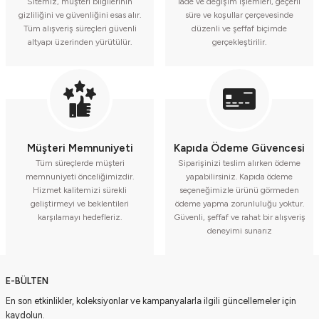
Sitemiz, müşteri bilgilerinin
İade ve değişim işlemleri, geçerli
gizliliğini ve güvenliğini esas alır.
süre ve koşullar çerçevesinde
Tüm alışveriş süreçleri güvenli
düzenli ve şeffaf biçimde
altyapı üzerinden yürütülür.
gerçekleştirilir.
Müşteri Memnuniyeti
Kapıda Ödeme Güvencesi
Tüm süreçlerde müşteri
Siparişinizi teslim alırken ödeme
memnuniyeti önceliğimizdir.
yapabilirsiniz. Kapıda ödeme
Hizmet kalitemizi sürekli
seçeneğimizle ürünü görmeden
geliştirmeyi ve beklentileri
ödeme yapma zorunluluğu yoktur.
karşılamayı hedefleriz.
Güvenli, şeffaf ve rahat bir alışveriş
deneyimi sunarız
E-BÜLTEN
En son etkinlikler, koleksiyonlar ve kampanyalarla ilgili güncellemeler için
kaydolun.