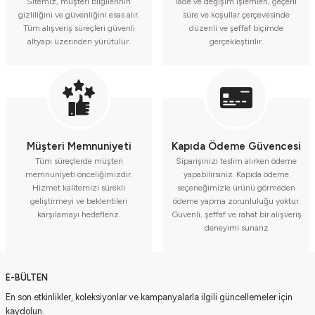
Sitemiz, müşteri bilgilerinin
İade ve değişim işlemleri, geçerli
gizliliğini ve güvenliğini esas alır.
süre ve koşullar çerçevesinde
Tüm alışveriş süreçleri güvenli
düzenli ve şeffaf biçimde
altyapı üzerinden yürütülür.
gerçekleştirilir.
Müşteri Memnuniyeti
Kapıda Ödeme Güvencesi
Tüm süreçlerde müşteri
Siparişinizi teslim alırken ödeme
memnuniyeti önceliğimizdir.
yapabilirsiniz. Kapıda ödeme
Hizmet kalitemizi sürekli
seçeneğimizle ürünü görmeden
geliştirmeyi ve beklentileri
ödeme yapma zorunluluğu yoktur.
karşılamayı hedefleriz.
Güvenli, şeffaf ve rahat bir alışveriş
deneyimi sunarız
E-BÜLTEN
En son etkinlikler, koleksiyonlar ve kampanyalarla ilgili güncellemeler için
kaydolun.