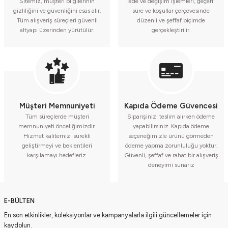
Sitemiz, müşteri bilgilerinin
İade ve değişim işlemleri, geçerli
gizliliğini ve güvenliğini esas alır.
süre ve koşullar çerçevesinde
Tüm alışveriş süreçleri güvenli
düzenli ve şeffaf biçimde
altyapı üzerinden yürütülür.
gerçekleştirilir.
Müşteri Memnuniyeti
Kapıda Ödeme Güvencesi
Tüm süreçlerde müşteri
Siparişinizi teslim alırken ödeme
memnuniyeti önceliğimizdir.
yapabilirsiniz. Kapıda ödeme
Hizmet kalitemizi sürekli
seçeneğimizle ürünü görmeden
geliştirmeyi ve beklentileri
ödeme yapma zorunluluğu yoktur.
karşılamayı hedefleriz.
Güvenli, şeffaf ve rahat bir alışveriş
deneyimi sunarız
E-BÜLTEN
En son etkinlikler, koleksiyonlar ve kampanyalarla ilgili güncellemeler için
kaydolun.