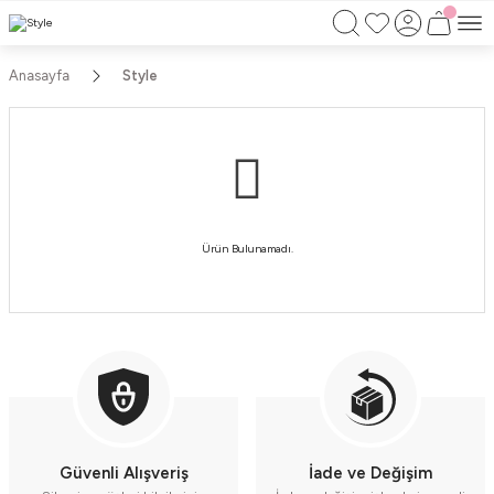
750TL ÜZERİ ALIŞVERİŞLERİNİZDE KARGO
BEDAVA!!
KAPIDA ÖDEME İMKANI
Anasayfa
Style
Ürün Bulunamadı.
Güvenli Alışveriş
İade ve Değişim