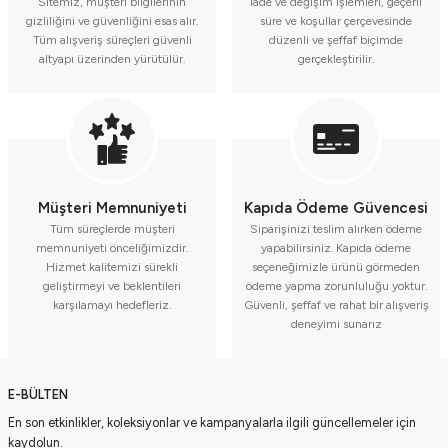
Sitemiz, müşteri bilgilerinin
İade ve değişim işlemleri, geçerli
gizliliğini ve güvenliğini esas alır.
süre ve koşullar çerçevesinde
Tüm alışveriş süreçleri güvenli
düzenli ve şeffaf biçimde
altyapı üzerinden yürütülür.
gerçekleştirilir.
Müşteri Memnuniyeti
Kapıda Ödeme Güvencesi
Tüm süreçlerde müşteri
Siparişinizi teslim alırken ödeme
memnuniyeti önceliğimizdir.
yapabilirsiniz. Kapıda ödeme
Hizmet kalitemizi sürekli
seçeneğimizle ürünü görmeden
geliştirmeyi ve beklentileri
ödeme yapma zorunluluğu yoktur.
karşılamayı hedefleriz.
Güvenli, şeffaf ve rahat bir alışveriş
deneyimi sunarız
E-BÜLTEN
En son etkinlikler, koleksiyonlar ve kampanyalarla ilgili güncellemeler için
kaydolun.